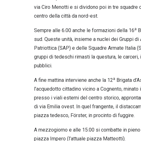
via Ciro Menotti e si dividono poi in tre squadre 
centro della città da nord-est.
a
Sempre alle 6.00 anche le formazioni della 16
Br
sud. Queste unità, insieme a nuclei dei Gruppi di
Patriottica (SAP) e delle Squadre Armate Italia (S
gruppi di tedeschi rimasti la questura, le carceri, il
pubblici.
a
A fine mattina interviene anche la 12
Brigata d’A
l’acquedotto cittadino vicino a Cognento, minato 
presso i viali esterni del centro storico, appronta
di via Emilia ovest. In quel frangente, il distacc
piazza tedesco, Förster, in procinto di fuggire.
A mezzogiorno e alle 15.00 si combatte in pieno 
piazza Impero (l’attuale piazza Matteotti).