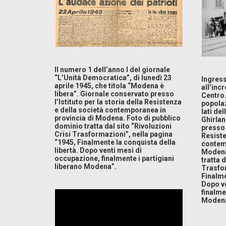
Il numero 1 dell’anno I del giornale
“L’Unità Democratica”, di lunedì 23
Ingress
aprile 1945, che titola “Modena è
all’inc
libera”. Giornale conservato presso
Centro. 
l’Istituto per la storia della Resistenza
popolaz
e della società contemporanea in
lati de
provincia di Modena. Foto di pubblico
Ghirlan
dominio tratta dal sito “Rivoluzioni
presso l
Crisi Trasformazioni”, nella pagina
Resiste
“1945, Finalmente la conquista della
contemp
libertà. Dopo venti mesi di
Modena
occupazione, finalmente i partigiani
tratta d
liberano Modena”.
Trasfor
Finalme
Dopo ve
finalme
Modena