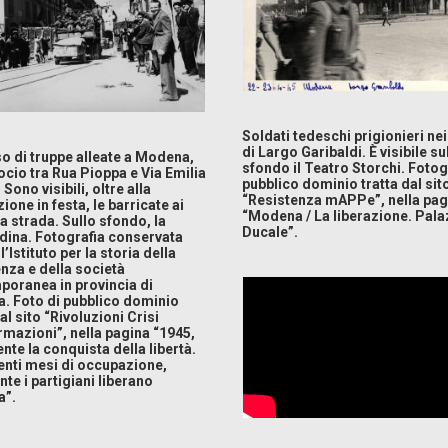
Soldati tedeschi prigionieri nei
di Largo Garibaldi. È visibile su
o di truppe alleate a Modena,
sfondo il Teatro Storchi. Fotog
rocio tra Rua Pioppa e Via Emilia
pubblico dominio tratta dal sit
Sono visibili, oltre alla
“Resistenza mAPPe”, nella pag
ione in festa, le barricate ai
“Modena / La liberazione. Pal
lla strada. Sullo sfondo, la
Ducale”.
dina. Fotografia conservata
’Istituto per la storia della
nza e della società
oranea in provincia di
. Foto di pubblico dominio
al sito “Rivoluzioni Crisi
mazioni”, nella pagina “1945,
nte la conquista della libertà.
nti mesi di occupazione,
nte i partigiani liberano
”.