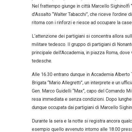
Nel frattempo giunge in città Marcello Sighinolfi 
d’Assalto “Walter Tabacchi”, che riceve l’ordine di 
ritorna con i rinforzi e riesce ad occupare la ca
L’attenzione dei partigiani si concentra allora sul
militare tedesco. Il gruppo di partigiani di Nonan
principale dell’Accademia, in piazza Roma, dove v
tedesche.
Alle 16.30 entrano dunque in Accademia Alberto 
Brigata “Mario Allegretti”, un interprete e un uffi
Gen. Marco Guidelli “Max”, capo del Comando Milit
resa immediata e senza condizioni. Dopo lunghe 
dunque occupata dai partigiani di Marcello Sighino
Durante la sera e la notte si registra ancora qual
esempio quello avvenuto intorno alle 18.00 presso 