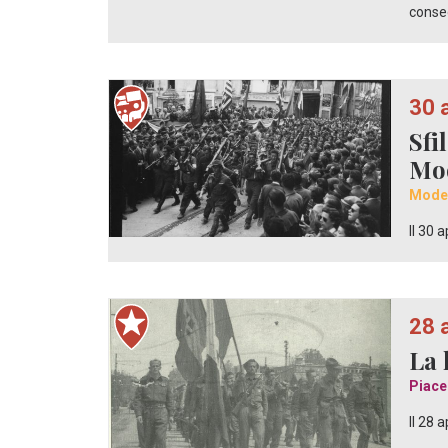
conse
30 
Sfi
Mo
Mode
Il 30 
28 
La 
Piace
Il 28 