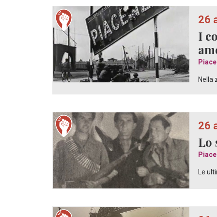
26 
I c
ame
Piace
Nella 
26 
Lo 
Piace
Le ult