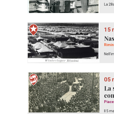
La 28a
15 
Nas
Rimin
Nell'i
05 
La 
con
Piace
Il 5 m