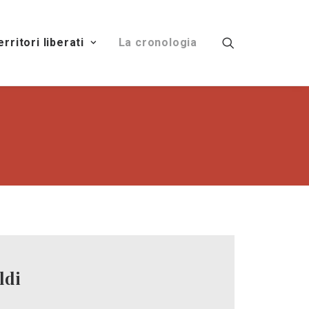
territori liberati
La cronologia
ldi