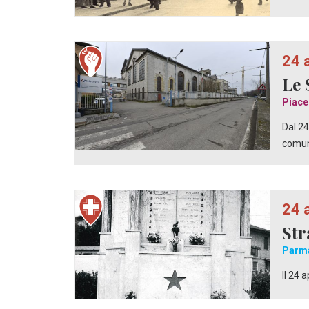
24 
Le 
Piace
Dal 24
comun
24 
Str
Parm
Il 24 