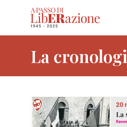
La cronolog
20 
La 
Rave