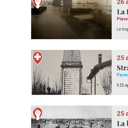
26 
La 
Piace
Le tru
25 
Str
Parm
Il 25 
25 
La 