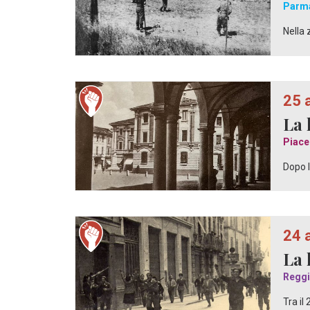
Parm
Nella 
25 
La 
Piace
Dopo l
24 
La 
Reggi
Tra il 