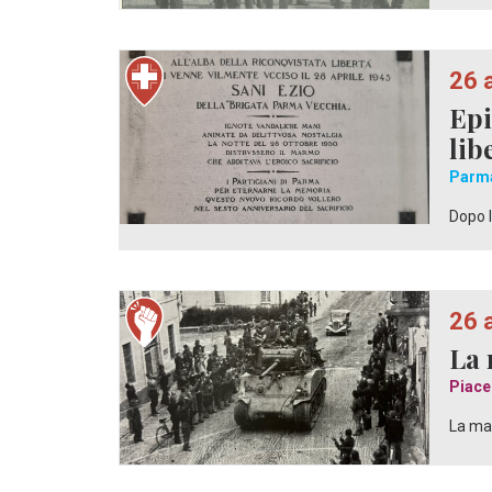
26 
Epi
lib
Parm
Dopo l
26 
La 
Piace
La mat