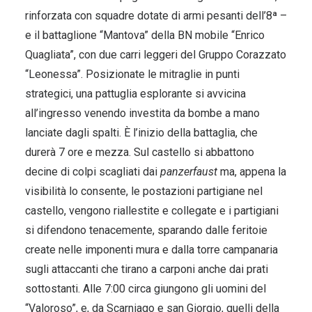
rinforzata con squadre dotate di armi pesanti dell’8ª –
e il battaglione “Mantova” della BN mobile “Enrico
Quagliata”, con due carri leggeri del Gruppo Corazzato
“Leonessa”. Posizionate le mitraglie in punti
strategici, una pattuglia esplorante si avvicina
all’ingresso venendo investita da bombe a mano
lanciate dagli spalti. È l’inizio della battaglia, che
durerà 7 ore e mezza. Sul castello si abbattono
decine di colpi scagliati dai
panzerfaust
ma, appena la
visibilità lo consente, le postazioni partigiane nel
castello, vengono riallestite e collegate e i partigiani
si difendono tenacemente, sparando dalle feritoie
create nelle imponenti mura e dalla torre campanaria
sugli attaccanti che tirano a carponi anche dai prati
sottostanti. Alle 7:00 circa giungono gli uomini del
“Valoroso”, e, da Scarniago e san Giorgio, quelli della