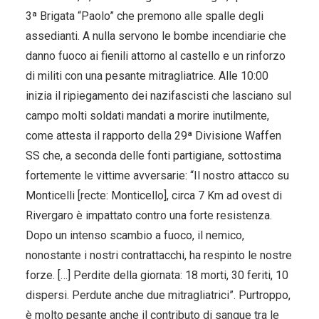
3ª Brigata “Paolo” che premono alle spalle degli
assedianti. A nulla servono le bombe incendiarie che
danno fuoco ai fienili attorno al castello e un rinforzo
di militi con una pesante mitragliatrice. Alle 10:00
inizia il ripiegamento dei nazifascisti che lasciano sul
campo molti soldati mandati a morire inutilmente,
come attesta il rapporto della 29ª Divisione Waffen
SS che, a seconda delle fonti partigiane, sottostima
fortemente le vittime avversarie: “Il nostro attacco su
Monticelli [recte: Monticello], circa 7 Km ad ovest di
Rivergaro è impattato contro una forte resistenza.
Dopo un intenso scambio a fuoco, il nemico,
nonostante i nostri contrattacchi, ha respinto le nostre
forze. […] Perdite della giornata: 18 morti, 30 feriti, 10
dispersi. Perdute anche due mitragliatrici”. Purtroppo,
è molto pesante anche il contributo di sangue tra le