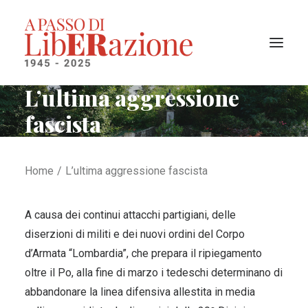
L’ultima aggressione
fascista
Il progetto
I territori liberati
La cronologia
Home
L’ultima aggressione fascista
Ricerca
A causa dei continui attacchi partigiani, delle
diserzioni di militi e dei nuovi ordini del Corpo
d’Armata “Lombardia”, che prepara il ripiegamento
oltre il Po, alla fine di marzo i tedeschi determinano di
abbandonare la linea difensiva allestita in media