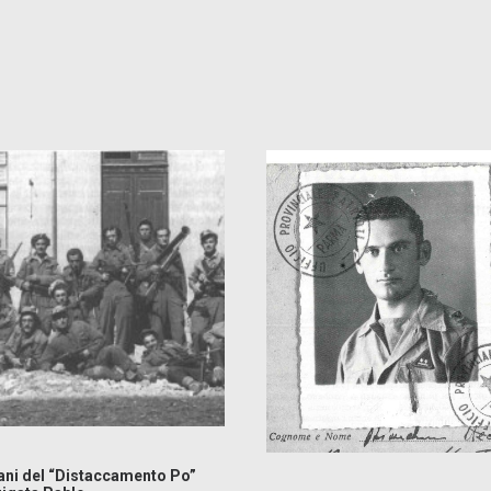
ani del “Distaccamento Po”