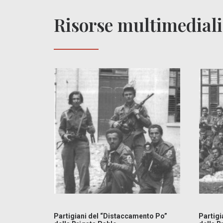
Risorse multimediali
Partigiani del “Distaccamento Po”
Partigi