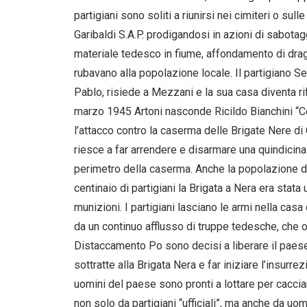
partigiani sono soliti a riunirsi nei cimiteri o su
Garibaldi S.A.P. prodigandosi in azioni di sabota
materiale tedesco in fiume, affondamento di dra
rubavano alla popolazione locale. Il partigiano 
Pablo, risiede a Mezzani e la sua casa diventa rif
marzo 1945 Artoni nasconde Ricildo Bianchini “C
l’attacco contro la caserma delle Brigate Nere di
riesce a far arrendere e disarmare una quindicina d
perimetro della caserma. Anche la popolazione di
centinaio di partigiani la Brigata a Nera era stata
munizioni. I partigiani lasciano le armi nella casa
da un continuo afflusso di truppe tedesche, che or
Distaccamento Po sono decisi a liberare il paese
sottratte alla Brigata Nera e far iniziare l’insur
uomini del paese sono pronti a lottare per cacciar
non solo da partigiani “ufficiali”, ma anche da uom