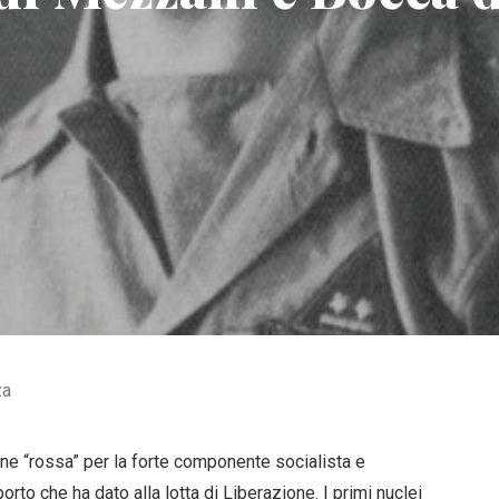
za
ne “rossa” per la forte componente socialista e
porto che ha dato alla lotta di Liberazione. I primi nuclei