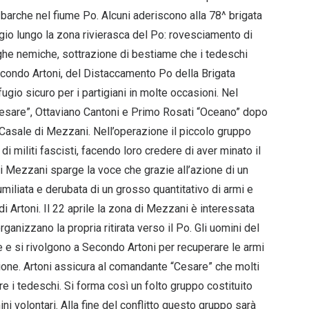
lle barche nel fiume Po. Alcuni aderiscono alla 78^ brigata
ggio lungo la zona rivierasca del Po: rovesciamento di
ghe nemiche, sottrazione di bestiame che i tedeschi
Secondo Artoni, del Distaccamento Po della Brigata
ugio sicuro per i partigiani in molte occasioni. Nel
esare”, Ottaviano Cantoni e Primo Rosati “Oceano” dopo
 Casale di Mezzani. Nell’operazione il piccolo gruppo
i militi fascisti, facendo loro credere di aver minato il
 Mezzani sparge la voce che grazie all’azione di un
 umiliata e derubata di un grosso quantitativo di armi e
 di Artoni. Il 22 aprile la zona di Mezzani è interessata
ganizzano la propria ritirata verso il Po. Gli uomini del
 e si rivolgono a Secondo Artoni per recuperare le armi
rezione. Artoni assicura al comandante “Cesare” che molti
e i tedeschi. Si forma così un folto gruppo costituito
ini volontari. Alla fine del conflitto questo gruppo sarà