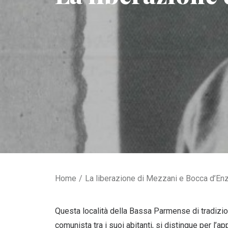
Home
La liberazione di Mezzani e Bocca d’En
Questa località della Bassa Parmense di tradizio
comunista tra i suoi abitanti, si distingue per l’ap