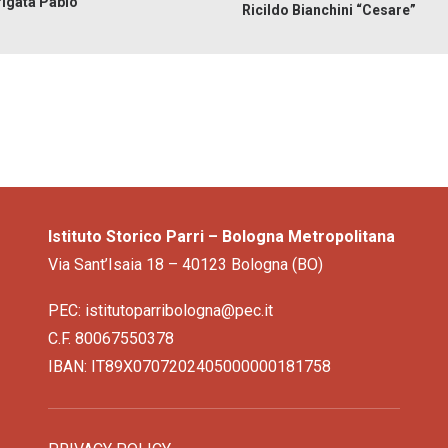
rigata Pablo
Ricildo Bianchini “Cesare”
Istituto Storico Parri – Bologna Metropolitana
Via Sant’Isaia 18 – 40123 Bologna (BO)
PEC: istitutoparribologna@pec.it
C.F. 80067550378
IBAN: IT89X0707202405000000181758