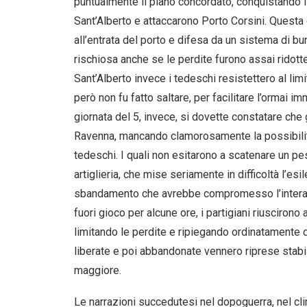
puntualmente il piano concordato, conquistando i 
Sant’Alberto e attaccarono Porto Corsini. Questa 
all’entrata del porto e difesa da un sistema di b
rischiosa anche se le perdite furono assai ridotte.
Sant’Alberto invece i tedeschi resistettero al limi
però non fu fatto saltare, per facilitare l’ormai i
giornata del 5, invece, si dovette constatare che
Ravenna, mancando clamorosamente la possibilità
tedeschi. I quali non esitarono a scatenare un p
artiglieria, che mise seriamente in difficoltà l’esi
sbandamento che avrebbe compromesso l’intera a
fuori gioco per alcune ore, i partigiani riusciron
limitando le perdite e ripiegando ordinatamente di
liberate e poi abbandonate vennero riprese stab
maggiore.
Le narrazioni succedutesi nel dopoguerra, nel clim