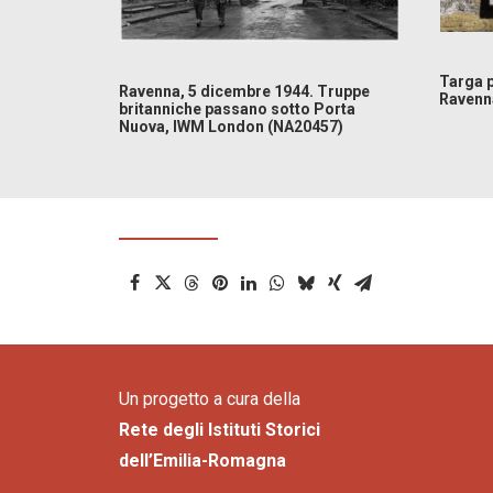
Targa 
Ravenna, 5 dicembre 1944. Truppe
Ravenna
britanniche passano sotto Porta
Nuova, IWM London (NA20457)
Un progetto a cura della
Rete degli Istituti Storici
dell’Emilia-Romagna