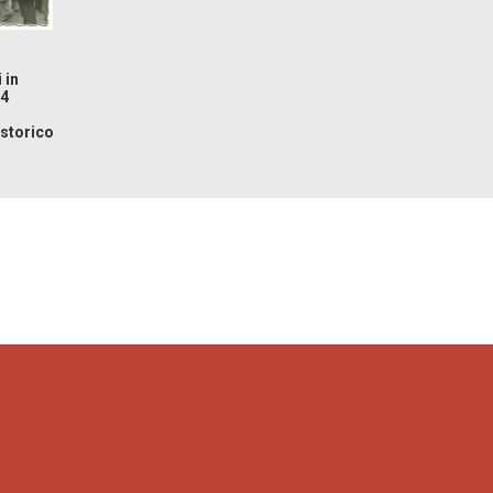
 in
 4
 storico