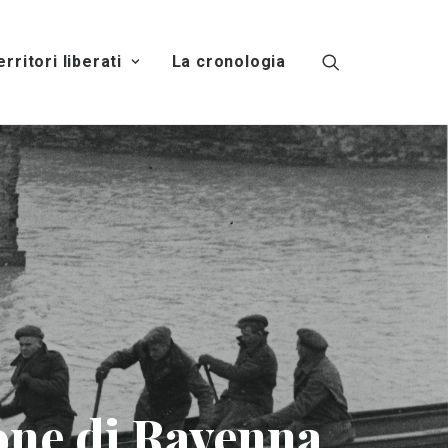
territori liberati
La cronologia
zione di Ravenna