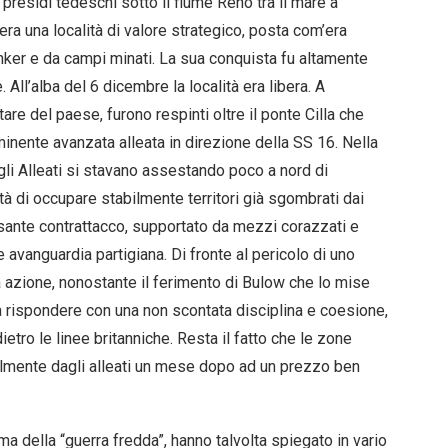
presidi tedeschi sotto il fiume Reno tra il mare a
era una località di valore strategico, posta com’era
unker e da campi minati. La sua conquista fu altamente
 All’alba del 6 dicembre la località era libera. A
tare del paese, furono respinti oltre il ponte Cilla che
mminente avanzata alleata in direzione della SS 16. Nella
 gli Alleati si stavano assestando poco a nord di
 di occupare stabilmente territori già sgombrati dai
esante contrattacco, supportato da mezzi corazzati e
le avanguardia partigiana. Di fronte al pericolo di uno
zione, nonostante il ferimento di Bulow che lo mise
o a rispondere con una non scontata disciplina e coesione,
etro le linee britanniche. Resta il fatto che le zone
ilmente dagli alleati un mese dopo ad un prezzo ben
a della “guerra fredda”, hanno talvolta spiegato in vario