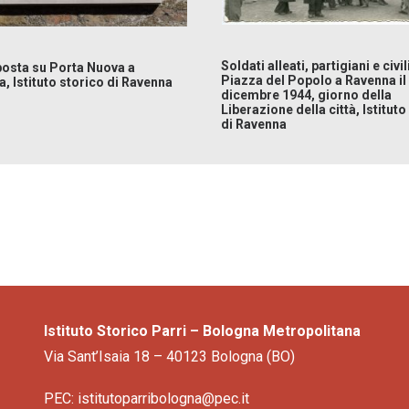
Soldati alleati, partigiani e civili
posta su Porta Nuova a
Piazza del Popolo a Ravenna il
, Istituto storico di Ravenna
dicembre 1944, giorno della
Liberazione della città, Istituto
di Ravenna
Istituto Storico Parri – Bologna Metropolitana
Via Sant’Isaia 18 – 40123 Bologna (BO)
PEC: istitutoparribologna@pec.it