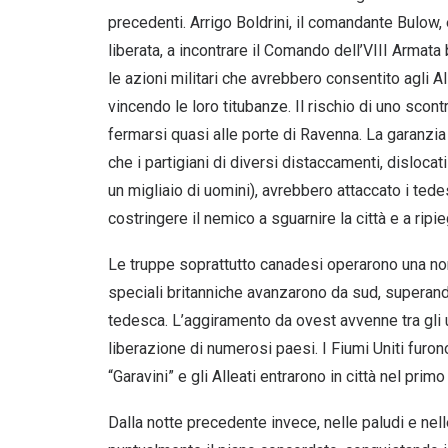
precedenti. Arrigo Boldrini, il comandante Bulow,
liberata, a incontrare il Comando dell’VIII Armata
le azioni militari che avrebbero consentito agli A
vincendo le loro titubanze. Il rischio di uno scont
fermarsi quasi alle porte di Ravenna. La garanzia
che i partigiani di diversi distaccamenti, dislocati 
un migliaio di uomini), avrebbero attaccato i ted
costringere il nemico a sguarnire la città e a ripi
Le truppe soprattutto canadesi operarono una non
speciali britanniche avanzarono da sud, superando 
tedesca. L’aggiramento da ovest avvenne tra gli u
liberazione di numerosi paesi. I Fiumi Uniti furo
“Garavini” e gli Alleati entrarono in città nel prim
Dalla notte precedente invece, nelle paludi e nel